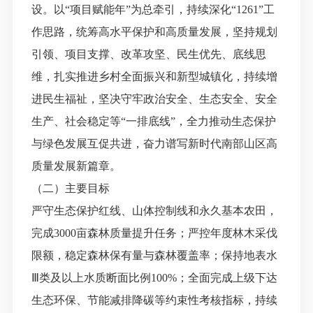
设。
以
“项目赋能年”为总牵引，持续深化“1261”工
作思路，统筹高水平
保护和高质量发展，坚持规划
引领、项目支撑、改革攻坚、民生优先、底线思
维，扎实推进乡村全面振兴和新型城镇化，持续增
进民生福祉，坚决守牢政治安全、生态安全、安全
生产、社会稳定等
“一排底线”，全力推动生态保护
与绿色发展互促共进，奋力谱写新时代南部山区高
质量发展新篇章。
（二）主要目标
严守生态保护红线、山体控制线和永久基本农田，
完成
3000亩森林质量提升任务
；
严控年度林木采伐
限额，稳定森林保有量与森林覆盖率
；
保持地表水
Ⅲ
类及以上水质断面比例
100%
；
全面完成上级下达
生态环保、节能减排降碳等约束性考核指标，持续