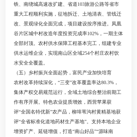
铁、南绕城高速改扩建、省道
103旅游公路等省市
重大工程顺利实施，征地拆迁、土地清表、管线迁
改、景观绿化全面完成，项目建设按序推进。凤凰
谷片区城中村改造年度投资完成率102%，一期主体
全部封顶
。农村供水保障工程基本完工，组建专业
供水运维企业
，
实现南山区全域
254个村庄农村饮
水安全全覆盖。
（五）乡村振兴全面起势，富民产业加快培育
农村改革持续深化，
“三变”改革覆盖率达80.3%，
集体产权交易规范运行，全域土地综合整治前期工
作有序开展。特色农业提质增效，西营苹果获
评“全国名特优新”农产品，柳埠苇沟村黄精基地获
评“全省标准化道地药材生产基地
”
。支持本地企业
增资扩产、延链增值，打造
“南山好品”“源味南