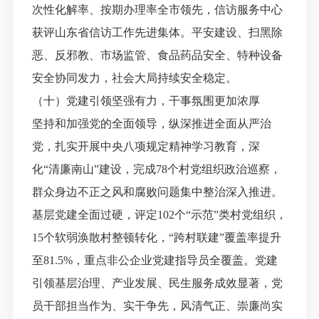
次性化解率、按期办理率全市领先，信访服务中心
获评
山东
省信访工作先进集体。平安建设、扫黑除
恶、反邪教、市场监管、食品药品安全、特种设备
安全协同发力，社会大局持续安全稳定。
（十）党建引领坚强有力，干事氛围更加浓厚
坚持和加强党的全面领导，纵深推进全面从严治
党，扎实开展中央八项规定精神学习教育，深
化
“清廉南山”建设，完成78个村党组织政治巡察，
群众身边不正之风和腐败问题集中整治深入推进。
基层党建全面过硬，评定102个“示范”类村党组织，
15个软弱涣散村整顿转化，“跨村联建”覆盖率提升
至81.5%，重点非公企业党建指导员全覆盖。党建
引领基层治理、产业发展、民生服务成效显著，党
员干部担当作为、实干争先，风清气正、崇廉尚实