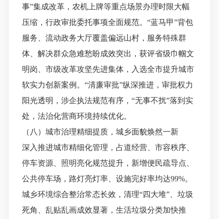
事”集成改革，农机上牌等重点场景办理时限大幅
压缩
，
行政审批委托事项全面规范。
“蓝马甲”背包
服务、流动政务大厅覆盖偏远山村，服务特殊群
体、解决群众急难愁盼成效突出，获评省级巾帼文
明岗、市级改革攻坚先进集体，入选全市提升城市
软实力创新案例。“清廉审批”纵深推进，审批权力
阳光透明，涉企执法规范有序，“无事不扰”落到实
处，法治化营商环境持续优化。
（八）城市治理精细提质，城乡面貌焕然一新
深入推进城市精细化管理，占道经营、市容秩序、
停车资源、照明亮化规范提升，新增便民疏导点、
公共停车场，路灯亮灯率、设施完好率均达
99%。
城乡环境综合整治常态长效，清理“四大堆”、垃圾
死角、乱贴乱画成效显著，生活垃圾分类加快推