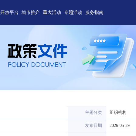
开放平台
城市推介
重大活动
专题活动
服务指南
东)自由贸易试验区
济南
青岛
重点区域招商
政务服务
技术产业开发区
淄博
枣庄
直播山东
联络我们
（技术）开发区
东营
烟台
云招商
意见建议
作组织地方经贸合作示范区
潍坊
济宁
云路演
关特殊监管区域
泰安
威海
省级新区
日照
德州
临沂
聊城
滨州
菏泽
主题分类
组织机构
发布日期
2026-05-29