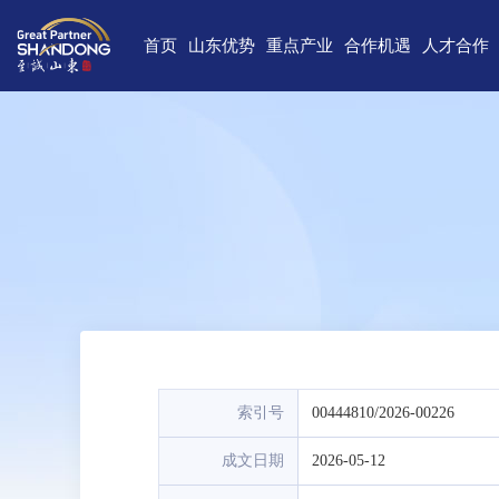
首页
山东优势
重点产业
合作机遇
人才合作
独特的区位优势
新一代信息技术
高端装备
合作项目库
人才需求
中国(山
雄厚的经济基础
新能源
重点外资项目跟踪推进平台
新材料
最新招聘
高新
完备的产业体系
现代海洋
医养健康
经济
蓬勃的海洋经济
高端化工
现代高效农业
中国-上海合
巨大的市场需求
文化创意
精品旅游
海
开放的投资环境
现代金融服务
现代轻工纺织
丰富的人力资源
强大的科技实力
索引号
00444810/2026-00226
深厚的文化底蕴
成文日期
2026-05-12
宜居的生活环境